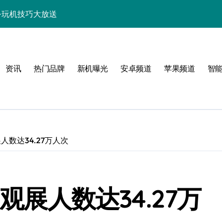
讯+玩机技巧大放送
巧一键get！
来围观！
资讯
热门品牌
新机曝光
安卓频道
苹果频道
智
亮点速览一手掌握！
，一文全掌握！
活一键全掌控！
惠速来抢！
展人数达34.27万人次
，速来围观！
，手机新体验一手掌握！
 观展人数达34.27万
人一步抢先知！