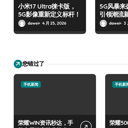
小米17 Ultra徕卡版，
5G风暴来袭
5G影像重新定义标杆！
引领潮流
dawei
4 月 25, 2026
dawei
3 
您错过了
手机新闻
手机新
荣耀WIN资讯秒达，手
荣耀50