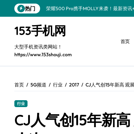
跳
热门
荣耀500 Pro携手MOLLY来袭！最新资
转
到
OPPO Find X9 Pro亮点大揭秘！超全技
内
153手机网
容
真我GT8 Pro来袭！特色功能大揭秘，速
首页
vivo S50 Pro mini来袭！小屏旗舰，
大型手机资讯类网站！
https://www.153shouji.com
手机分享员揭秘：REDMI K90亮点配置
荣耀ROBOT PHONE在手，智能资讯生
华为nova 15 Ultra新功能解锁，限时优
首页
5G频道
行业
2017
CJ人气创15年新高 观
iPhone 17e爆料来袭！性能配置大升级
行业
三星Galaxy Z Fold7来袭！创新科技
CJ人气创15年新高
荣耀WIN资讯秒达，手机实用管家助你快