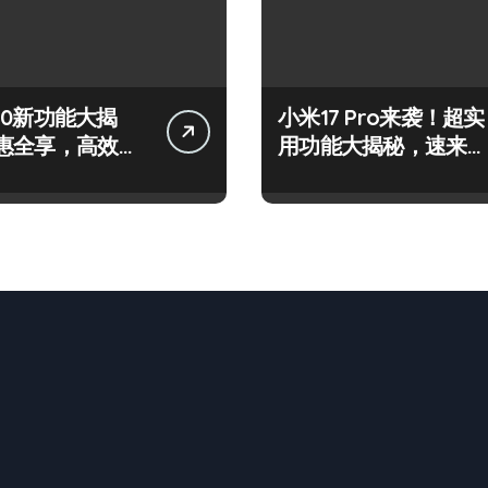
 S50新功能大揭
小米17 Pro来袭！超实
惠全享，高效玩
用功能大揭秘，速来围
看！
观！