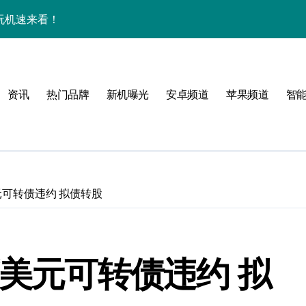
效玩机速来看！
来围观！
手机圈新宠预定！
资讯
热门品牌
新机曝光
安卓频道
苹果频道
智
家揭秘超燃新亮点
元可转债违约 拟债转股
必看
万美元可转债违约 拟
，指尖资讯一触即达！