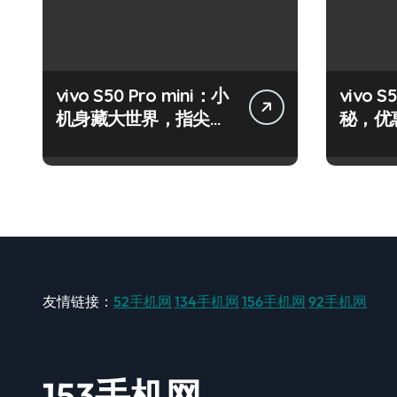
vivo S50 Pro mini：小
vivo
机身藏大世界，指尖资
秘，优
讯一触即达！
机速来
友情链接：
52手机网
134手机网
156手机网
92手机网
153手机网