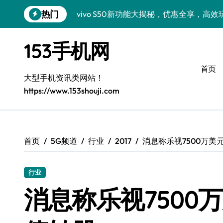
跳
热门
vivo S50新功能大揭秘，优惠全享，高
转
到
小米17 Pro来袭！超实用功能大揭秘，速
内
153手机网
容
三星Galaxy S26来袭！创新科技亮点，
首页
三星Galaxy Z Fold7抢先窥秘！手机管
大型手机资讯类网站！
https://www.153shouji.com
S25 Ultra颜值炸裂！定制主题潮到没朋友
S24+震撼登场，美出新高度！
Galaxy S26+颜值爆升秘诀大公开
首页
5G频道
行业
2017
消息称乐视7500万美
A56 5G登场，三星风尚新定义！
行业
三星S26上手玩转个性美化｜手机分享员
消息称乐视7500
vivo S50 Pro mini：小机身藏大世界