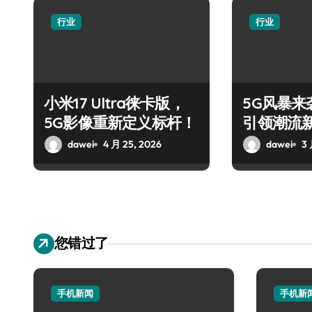
行业
行业
小米17 Ultra徕卡版，
5G风暴来袭
5G影像重新定义标杆！
引领潮流
dawei
4 月 25, 2026
dawei
3 
您错过了
手机新闻
手机新