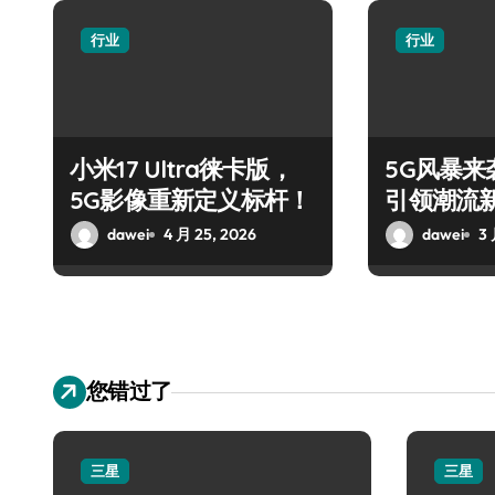
行业
行业
小米17 Ultra徕卡版，
5G风暴来袭
5G影像重新定义标杆！
引领潮流
dawei
4 月 25, 2026
dawei
3 
您错过了
三星
三星