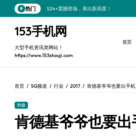
跳
热门
S24+震撼登场，美出新高度！
转
到
Galaxy S26+颜值爆升秘诀大公开
内
153手机网
容
A56 5G登场，三星风尚新定义！
首页
三星S26上手玩转个性美化｜手机分享员
大型手机资讯类网站！
https://www.153shouji.com
S25美化秘籍：个性潮玩，炫酷加倍！
C55 5G焕新秘籍：定制潮流无限畅玩
Galaxy C55 5G登场，美学新标杆！
首页
5G频道
行业
2017
肯德基爷爷也要出手机
Galaxy Z Flip6：折叠时尚，一瞬惊艳
行业
S25+闪亮登场，3招秒变焦点王者！
肯德基爷爷也要出
S25 Ultra颜值炸裂！定制主题潮到没朋友