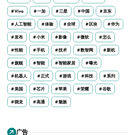
Vivo
一加
三星
中国
京东
人工智能
体验
全球
区块
华为
发布
小米
影像
微软
怎么
性能
手机
技术
数智网
新机
旗舰
智能
智能家居
曝光
机器人
正式
游戏
科技
系列
美国
芯片
苹果
荣耀
谷歌
骁龙
高通
魅族
广告