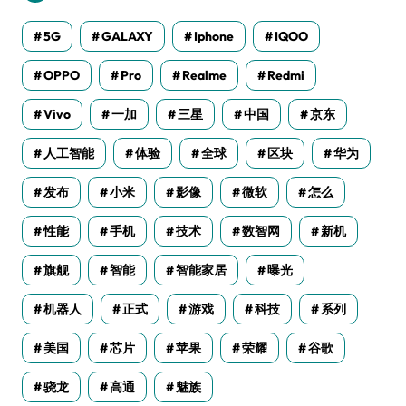
5G
GALAXY
Iphone
IQOO
OPPO
Pro
Realme
Redmi
Vivo
一加
三星
中国
京东
人工智能
体验
全球
区块
华为
发布
小米
影像
微软
怎么
性能
手机
技术
数智网
新机
旗舰
智能
智能家居
曝光
机器人
正式
游戏
科技
系列
美国
芯片
苹果
荣耀
谷歌
骁龙
高通
魅族