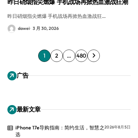
昨日硝烟指尖燃爆 手机战场再掀热血激战狂潮
昨日硝烟指尖燃爆 手机战场再掀热血激战狂…
dawei
3 月 30, 2026
文
1
2
…
480
章
分
广告
页
最新文章
iPhone 17e导购指南：简约生活，智慧之
2026年8月5日
选