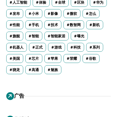
人工智能
体验
全球
区块
华为
发布
小米
影像
微软
怎么
性能
手机
技术
数智网
新机
旗舰
智能
智能家居
曝光
机器人
正式
游戏
科技
系列
美国
芯片
苹果
荣耀
谷歌
骁龙
高通
魅族
广告