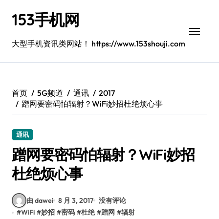
跳
153手机网
转
到
内
大型手机资讯类网站！ https://www.153shouji.com
容
首页
5G频道
通讯
2017
蹭网要密码怕辐射？WiFi妙招杜绝烦心事
通讯
蹭网要密码怕辐射？WiFi妙招
杜绝烦心事
由 dawei
8 月 3, 2017
没有评论
#
WiFi
#
妙招
#
密码
#
杜绝
#
蹭网
#
辐射