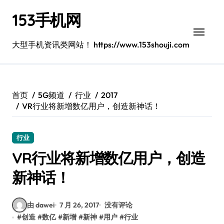
跳
153手机网
转
到
内
大型手机资讯类网站！ https://www.153shouji.com
容
首页
5G频道
行业
2017
VR行业将新增数亿用户，创造新神话！
行业
VR行业将新增数亿用户，创造
新神话！
由 dawei
7 月 26, 2017
没有评论
#
创造
#
数亿
#
新增
#
新神
#
用户
#
行业