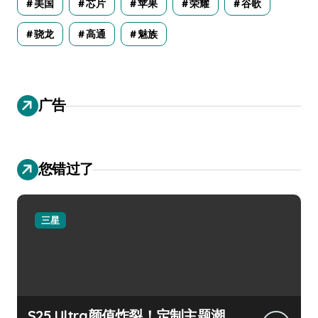
美国
芯片
苹果
荣耀
谷歌
骁龙
高通
魅族
广告
您错过了
三星
S25 Ultra颜值炸裂！定制主题潮