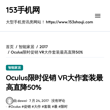
跳
153手机网
转
到
内
大型手机资讯类网站！ https://www.153shouji.com
容
首页
智能家居
2017
Oculus限时促销 VR大作套装最高直降50%
智能家居
Oculus限时促销 VR大作套装最
高直降50%
由 dawei
7 月 24, 2017
没有评论
#
Oculus
#
促销
#
大作
#
套装
#
最
#
限时