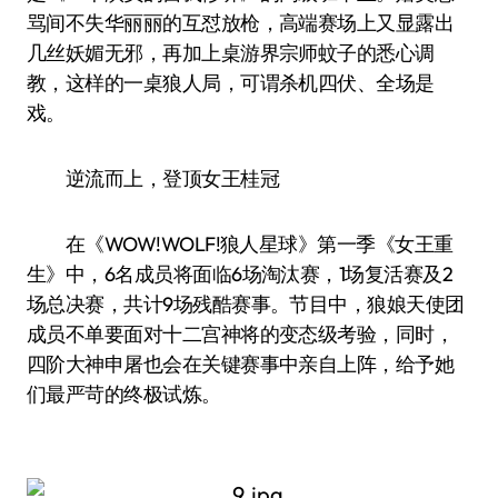
骂间不失华丽丽的互怼放枪，高端赛场上又显露出
几丝妖媚无邪，再加上桌游界宗师蚊子的悉心调
教，这样的一桌狼人局，可谓杀机四伏、全场是
戏。
逆流而上，登顶女王桂冠
在《WOW!WOLF!狼人星球》第一季《女王重
生》中，6名成员将面临6场淘汰赛，1场复活赛及2
场总决赛，共计9场残酷赛事。节目中，狼娘天使团
成员不单要面对十二宫神将的变态级考验，同时，
四阶大神申屠也会在关键赛事中亲自上阵，给予她
们最严苛的终极试炼。