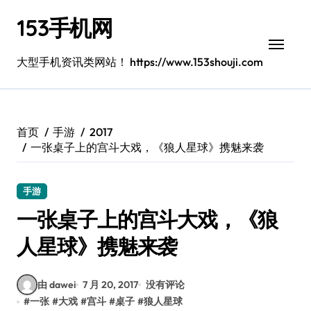
跳
153手机网
转
到
内
大型手机资讯类网站！ https://www.153shouji.com
容
首页
手游
2017
一张桌子上的宫斗大戏，《狼人星球》携魅来袭
手游
一张桌子上的宫斗大戏，《狼
人星球》携魅来袭
由 dawei
7 月 20, 2017
没有评论
#
一张
#
大戏
#
宫斗
#
桌子
#
狼人星球