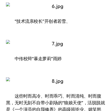
“技术流亲校长”开创者若雪、
中传校辩“暴走萝莉”雨婷
这些时而高冷、时而乖巧、时而清纯、时而腹
黑，无时无刻不自带小剧场的“狼娘天使”，活脱脱就
是《一个演员的自我修养》的高级班毕业。嬉笑怒