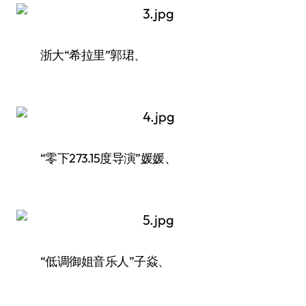
浙大“希拉里”郭珺、
“零下273.15度导演”媛媛、
“低调御姐音乐人”子焱、