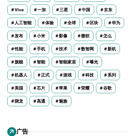
Vivo
一加
三星
中国
京东
人工智能
体验
全球
区块
华为
发布
小米
影像
微软
怎么
性能
手机
技术
数智网
新机
旗舰
智能
智能家居
曝光
机器人
正式
游戏
科技
系列
美国
芯片
苹果
荣耀
谷歌
骁龙
高通
魅族
广告