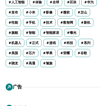
人工智能
体验
全球
区块
华为
发布
小米
影像
微软
怎么
性能
手机
技术
数智网
新机
旗舰
智能
智能家居
曝光
机器人
正式
游戏
科技
系列
美国
芯片
苹果
荣耀
谷歌
骁龙
高通
魅族
广告