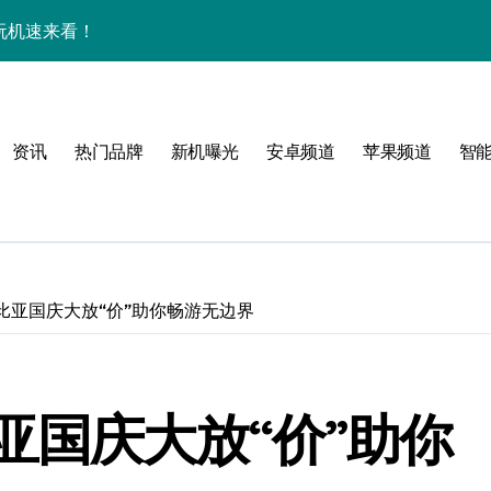
效玩机速来看！
来围观！
手机圈新宠预定！
资讯
热门品牌
新机曝光
安卓频道
苹果频道
智
家揭秘超燃新亮点
比亚国庆大放“价”助你畅游无边界
必看
亚国庆大放“价”助你
，指尖资讯一触即达！