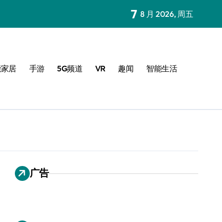
7
8 月 2026, 周五
能家居
手游
5G频道
VR
趣闻
智能生活
广告