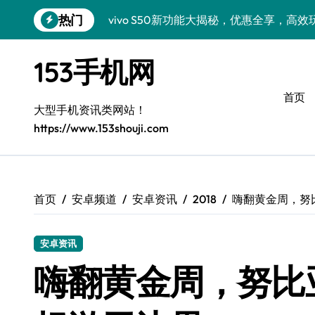
跳
热门
vivo S50新功能大揭秘，优惠全享，高
转
到
小米17 Pro来袭！超实用功能大揭秘，速
内
153手机网
容
三星Galaxy S26来袭！创新科技亮点，
首页
三星Galaxy Z Fold7抢先窥秘！手机管
大型手机资讯类网站！
https://www.153shouji.com
S25 Ultra颜值炸裂！定制主题潮到没朋友
S24+震撼登场，美出新高度！
Galaxy S26+颜值爆升秘诀大公开
首页
安卓频道
安卓资讯
2018
嗨翻黄金周，努
A56 5G登场，三星风尚新定义！
安卓资讯
三星S26上手玩转个性美化｜手机分享员
嗨翻黄金周，努比
vivo S50 Pro mini：小机身藏大世界