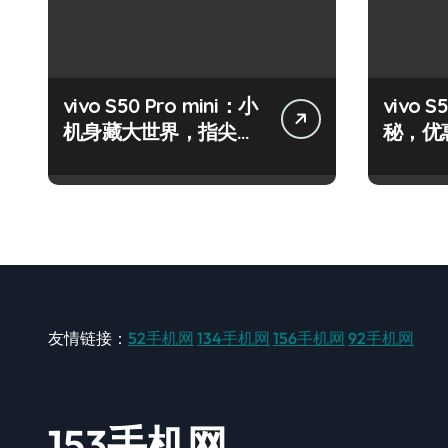
vivo S50 Pro mini：小
vivo
机身藏大世界，指尖资
秘，优
讯一触即达！
机速来
友情链接：
52手机网
134手机网
156手机网
92手机网
153手机网