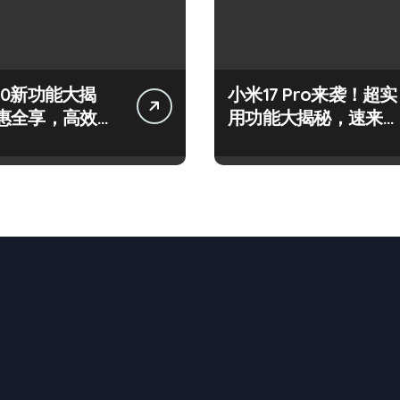
 S50新功能大揭
小米17 Pro来袭！超实
惠全享，高效玩
用功能大揭秘，速来围
看！
观！