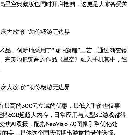
梵高星空典藏版也同时开启抢购，这更是大家备受关
术品，创新地采用了“琥珀凝雕”工艺，通过渐变镂
法，完美地把梵高的作品《星空》融入手机其中，造
。
有最高的300元立减的优惠，最低入手价也仅事
器，配搭6GB起超大内存，日常应用与大型3D游戏都得
焦AI双摄，配搭NeoVisio 7.0图像引擎优化处
片的美，是你这个国庆假期出游旅拍最佳选择。